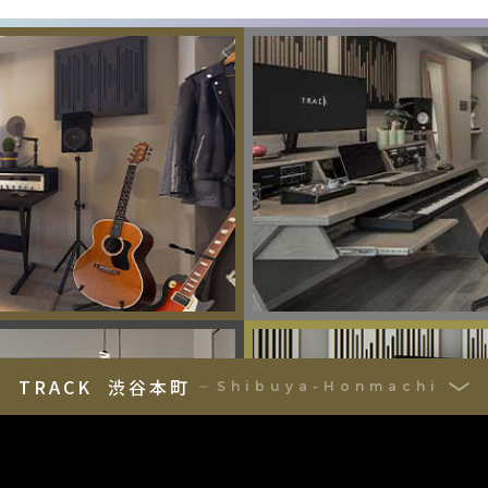
TRACK
渋谷本町
Shibuya-Honmachi