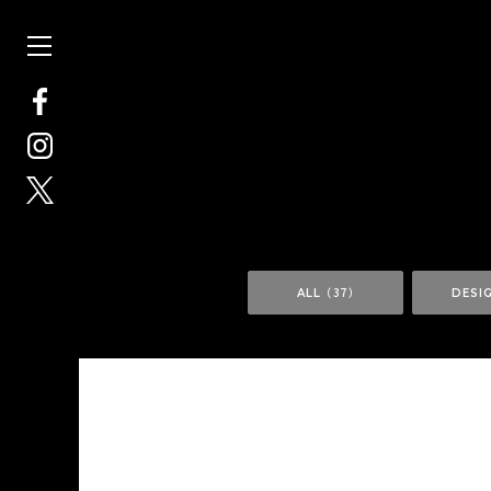
（ 37 ）
ALL
DESI