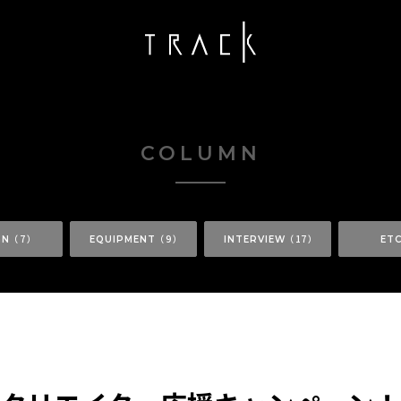
COLUMN
（ 7 ）
（ 9 ）
（ 17 ）
GN
EQUIPMENT
INTERVIEW
ET